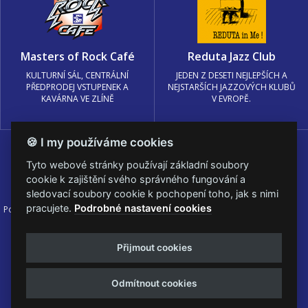
Masters of Rock Café
Reduta Jazz Club
KULTURNÍ SÁL, CENTRÁLNÍ
JEDEN Z DESETI NEJLEPŠÍCH A
PŘEDPRODEJ VSTUPENEK A
NEJSTARŠÍCH JAZZOVÝCH KLUBŮ
KAVÁRNA VE ZLÍNĚ
V EVROPĚ.
🍪 I my používáme cookies
Tyto webové stránky používají základní soubory
cookie k zajištění svého správného fungování a
sledovací soubory cookie k pochopení toho, jak s nimi
pracujete.
Podrobné nastavení cookies
Podmínky užití
🍪 Změnit nastavení cookies.
© PRAGOKONCERT BOHEMIA, a.s.
Přijmout cookies
Web s
k metalu vytvořila creatia.tech s.r.o. a
Viktor Eyermann
Odmítnout cookies