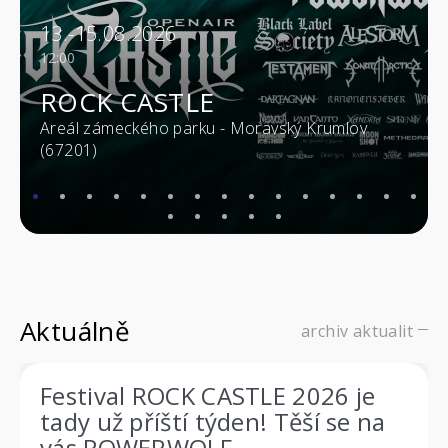
13.-15.08.2026
12:00
ROCK CASTLE
Areál zámeckého parku - Moravský Krumlov
(67201)
Aktuálně
archiv aktualit
Festival ROCK CASTLE 2026 je
tady už příští týden! Těší se na
vás POWERWOLF,