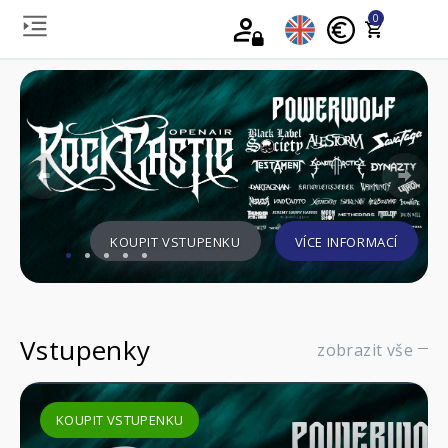
0
Previous
Nex
KOUPIT VSTUPENKU
VÍCE INFORMACÍ
Vstupenky
zobrazit vše
KOUPIT VSTUPENKU