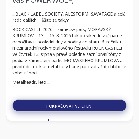
...BLACK LABEL SOCIETY, ALESTORM, SAVATAGE a celá
řada dalších! Těšíte se taky?
ROCK CASTLE 2026 – zámecký park, MORAVSKÝ
KRUMLOV – 13. – 15. 8. 2026Tak po víkendu začínáme
odpočítávat poslední dny a hodiny do startu 6. ročníku
mezinárodní rock-metalového festivalu ROCK CASTLE!
Ve čtvrtek 13. srpna v pravé poledne zazní první tóny z
pódia v zámeckém parku MORAVSKÉHO KRUMLOVA a
prvotřídní rock a metal tady bude panovat až do hluboké
sobotní noci.
Metalheads, léto ...
POKRAČOVAT VE ČTENÍ