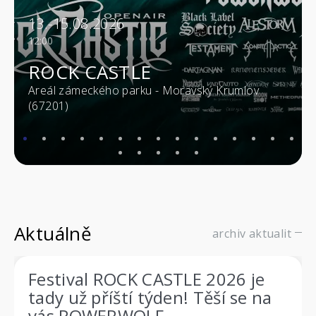
13.-15.08.2026
12:00
ROCK CASTLE
Areál zámeckého parku - Moravský Krumlov
(67201)
Aktuálně
archiv aktualit
Festival ROCK CASTLE 2026 je
tady už příští týden! Těší se na
vás POWERWOLF,