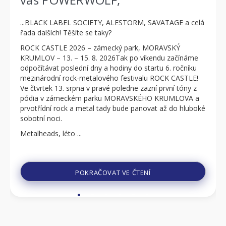
...BLACK LABEL SOCIETY, ALESTORM, SAVATAGE a celá
řada dalších! Těšíte se taky?
ROCK CASTLE 2026 – zámecký park, MORAVSKÝ
KRUMLOV – 13. – 15. 8. 2026Tak po víkendu začínáme
odpočítávat poslední dny a hodiny do startu 6. ročníku
mezinárodní rock-metalového festivalu ROCK CASTLE!
Ve čtvrtek 13. srpna v pravé poledne zazní první tóny z
pódia v zámeckém parku MORAVSKÉHO KRUMLOVA a
prvotřídní rock a metal tady bude panovat až do hluboké
sobotní noci.
Metalheads, léto ...
POKRAČOVAT VE ČTENÍ