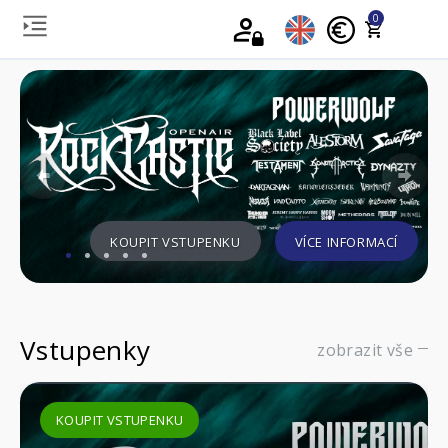
0
Previous
Nex
KOUPIT VSTUPENKU
VÍCE INFORMACÍ
Vstupenky
zobrazit vše
KOUPIT VSTUPENKU