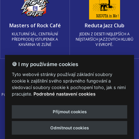
Masters of Rock Café
Reduta Jazz Club
KULTURNÍ SÁL, CENTRÁLNÍ
JEDEN Z DESETI NEJLEPŠÍCH A
PŘEDPRODEJ VSTUPENEK A
NEJSTARŠÍCH JAZZOVÝCH KLUBŮ
KAVÁRNA VE ZLÍNĚ
V EVROPĚ.
🍪 I my používáme cookies
Tyto webové stránky používají základní soubory
cookie k zajištění svého správného fungování a
sledovací soubory cookie k pochopení toho, jak s nimi
pracujete.
Podrobné nastavení cookies
Podmínky užití
🍪 Změnit nastavení cookies.
© PRAGOKONCERT BOHEMIA, a.s.
Přijmout cookies
Web s
k metalu vytvořila creatia.tech s.r.o. a
Viktor Eyermann
Odmítnout cookies