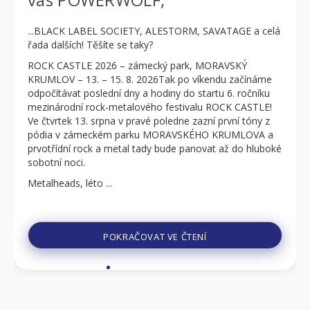
...BLACK LABEL SOCIETY, ALESTORM, SAVATAGE a celá
řada dalších! Těšíte se taky?
ROCK CASTLE 2026 – zámecký park, MORAVSKÝ
KRUMLOV – 13. – 15. 8. 2026Tak po víkendu začínáme
odpočítávat poslední dny a hodiny do startu 6. ročníku
mezinárodní rock-metalového festivalu ROCK CASTLE!
Ve čtvrtek 13. srpna v pravé poledne zazní první tóny z
pódia v zámeckém parku MORAVSKÉHO KRUMLOVA a
prvotřídní rock a metal tady bude panovat až do hluboké
sobotní noci.
Metalheads, léto ...
POKRAČOVAT VE ČTENÍ