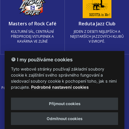
Masters of Rock Café
Reduta Jazz Club
KULTURNÍ SÁL, CENTRÁLNÍ
JEDEN Z DESETI NEJLEPŠÍCH A
PŘEDPRODEJ VSTUPENEK A
NEJSTARŠÍCH JAZZOVÝCH KLUBŮ
KAVÁRNA VE ZLÍNĚ
V EVROPĚ.
🍪 I my používáme cookies
Tyto webové stránky používají základní soubory
cookie k zajištění svého správného fungování a
sledovací soubory cookie k pochopení toho, jak s nimi
pracujete.
Podrobné nastavení cookies
Podmínky užití
🍪 Změnit nastavení cookies.
© PRAGOKONCERT BOHEMIA, a.s.
Přijmout cookies
Web s
k metalu vytvořila creatia.tech s.r.o. a
Viktor Eyermann
Odmítnout cookies