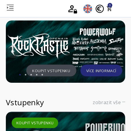
0
Previous
Nex
KOUPIT VSTUPENKU
VÍCE INFORMACÍ
Vstupenky
zobrazit vše
KOUPIT VSTUPENKU