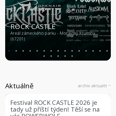
13.-15.08.2026
12:00
ROCK CASTLE
Areál zámeckého parku - Moravský Krumlov
(67201)
Aktuálně
archiv aktualit
Festival ROCK CASTLE 2026 je
tady už příští týden! Těší se na
vás POWERWOLF,