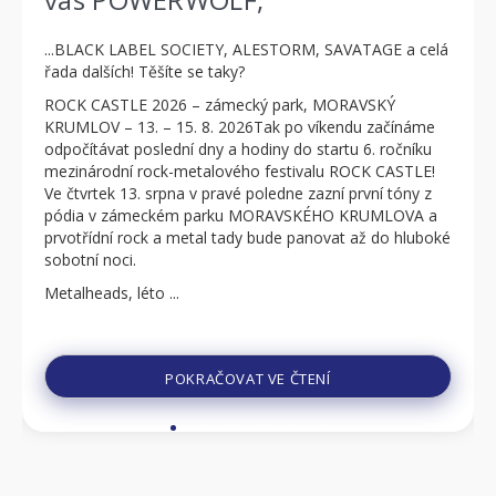
...BLACK LABEL SOCIETY, ALESTORM, SAVATAGE a celá
řada dalších! Těšíte se taky?
ROCK CASTLE 2026 – zámecký park, MORAVSKÝ
KRUMLOV – 13. – 15. 8. 2026Tak po víkendu začínáme
odpočítávat poslední dny a hodiny do startu 6. ročníku
mezinárodní rock-metalového festivalu ROCK CASTLE!
Ve čtvrtek 13. srpna v pravé poledne zazní první tóny z
pódia v zámeckém parku MORAVSKÉHO KRUMLOVA a
prvotřídní rock a metal tady bude panovat až do hluboké
sobotní noci.
Metalheads, léto ...
POKRAČOVAT VE ČTENÍ