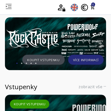
0
Previous
Nex
KOUPIT VSTUPENKU
VÍCE INFORMACÍ
Vstupenky
zobrazit vše
KOUPIT VSTUPENKU