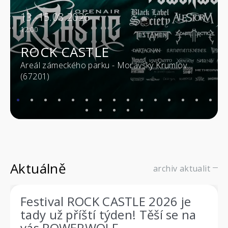
13.-15.08.2026
12:00
ROCK CASTLE
Areál zámeckého parku - Moravský Krumlov
(67201)
Aktuálně
archiv aktualit
Festival ROCK CASTLE 2026 je
tady už příští týden! Těší se na
vás POWERWOLF,