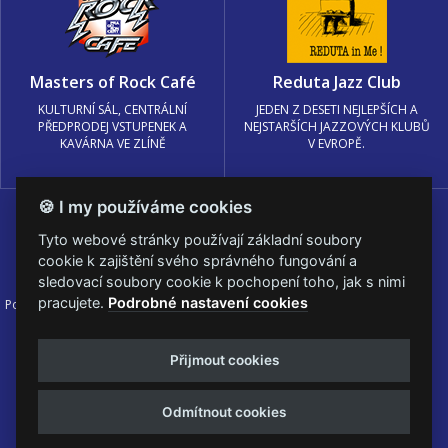
Masters of Rock Café
Reduta Jazz Club
KULTURNÍ SÁL, CENTRÁLNÍ
JEDEN Z DESETI NEJLEPŠÍCH A
PŘEDPRODEJ VSTUPENEK A
NEJSTARŠÍCH JAZZOVÝCH KLUBŮ
KAVÁRNA VE ZLÍNĚ
V EVROPĚ.
🍪 I my používáme cookies
Tyto webové stránky používají základní soubory
cookie k zajištění svého správného fungování a
sledovací soubory cookie k pochopení toho, jak s nimi
pracujete.
Podrobné nastavení cookies
Podmínky užití
🍪 Změnit nastavení cookies.
© PRAGOKONCERT BOHEMIA, a.s.
Přijmout cookies
Web s
k metalu vytvořila creatia.tech s.r.o. a
Viktor Eyermann
Odmítnout cookies