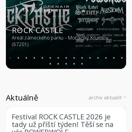
13.-15.08.2026
12:00
ROCK CASTLE
Areál zámeckého parku - Moravský Krumlov
(67201)
Aktuálně
archiv aktualit
Festival ROCK CASTLE 2026 je
tady už příští týden! Těší se na
vás POWERWOLF,