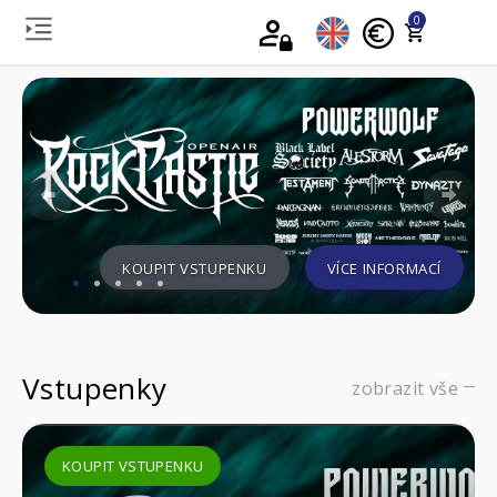
0
Previous
Nex
KOUPIT VSTUPENKU
VÍCE INFORMACÍ
Vstupenky
zobrazit vše
KOUPIT VSTUPENKU