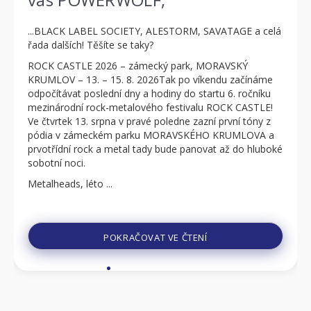
...BLACK LABEL SOCIETY, ALESTORM, SAVATAGE a celá
řada dalších! Těšíte se taky?
ROCK CASTLE 2026 – zámecký park, MORAVSKÝ
KRUMLOV – 13. – 15. 8. 2026Tak po víkendu začínáme
odpočítávat poslední dny a hodiny do startu 6. ročníku
mezinárodní rock-metalového festivalu ROCK CASTLE!
Ve čtvrtek 13. srpna v pravé poledne zazní první tóny z
pódia v zámeckém parku MORAVSKÉHO KRUMLOVA a
prvotřídní rock a metal tady bude panovat až do hluboké
sobotní noci.
Metalheads, léto ...
POKRAČOVAT VE ČTENÍ