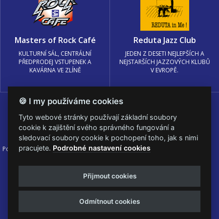
Masters of Rock Café
Reduta Jazz Club
KULTURNÍ SÁL, CENTRÁLNÍ
JEDEN Z DESETI NEJLEPŠÍCH A
PŘEDPRODEJ VSTUPENEK A
NEJSTARŠÍCH JAZZOVÝCH KLUBŮ
KAVÁRNA VE ZLÍNĚ
V EVROPĚ.
🍪 I my používáme cookies
Tyto webové stránky používají základní soubory
cookie k zajištění svého správného fungování a
sledovací soubory cookie k pochopení toho, jak s nimi
pracujete.
Podrobné nastavení cookies
Podmínky užití
🍪 Změnit nastavení cookies.
© PRAGOKONCERT BOHEMIA, a.s.
Přijmout cookies
Web s
k metalu vytvořila creatia.tech s.r.o. a
Viktor Eyermann
Odmítnout cookies